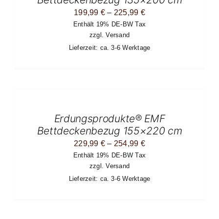
Warenkorb
VARIANTEN
Preisspanne:
199,99
€
–
225,99
€
AUF.
DIE
Enthält 19% DE-BW Tax
199,99 €
OPTIONEN
zzgl.
Versand
bis
KÖNNEN
Lieferzeit: ca. 3-6 Werktage
AUF
225,99 €
DER
PRODUKTSEITE
GEWÄHLT
WERDEN
AUSFÜHRUNG
WÄHLEN
DIESES
/
PRODUKT
DETAILS
Erdungsprodukte® EMF
WEIST
MEHRERE
Bettdeckenbezug 155×220 cm
VARIANTEN
Preisspanne:
229,99
€
–
254,99
€
AUF.
DIE
Enthält 19% DE-BW Tax
229,99 €
OPTIONEN
zzgl.
Versand
bis
KÖNNEN
Lieferzeit: ca. 3-6 Werktage
AUF
254,99 €
DER
PRODUKTSEITE
GEWÄHLT
WERDEN