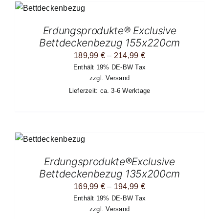
G
ESES
RODUKT
IST
Erdungsprodukte® Exclusive
EHRERE
Bettdeckenbezug 155x220cm
RIANTEN
F.
Preisspanne:
189,99
€
–
214,99
€
E
Enthält 19% DE-BW Tax
189,99 €
TIONEN
zzgl.
Versand
ÖNNEN
bis
UF
Lieferzeit: ca. 3-6 Werktage
214,99 €
ER
ODUKTSEITE
EWÄHLT
ERDEN
G
ESES
RODUKT
IST
Erdungsprodukte®Exclusive
EHRERE
Bettdeckenbezug 135x200cm
RIANTEN
F.
Preisspanne:
169,99
€
–
194,99
€
E
Enthält 19% DE-BW Tax
169,99 €
TIONEN
zzgl.
Versand
ÖNNEN
bis
UF