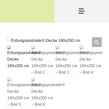
Zum
Inhalt
Toggle
springen
Navigation
Produkte
Erdung, Was Ist D
Termine
Blog
Kontakt