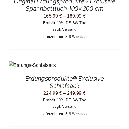
Original Erdungsprodukte® Exclusive
N
Spannbetttuch 100×200 cm
Preisspanne:
165,99
€
–
189,99
€
Enthält 19% DE-BW Tax
165,99 €
zzgl.
Versand
bis
Lieferzeit: ca. 3-6 Werktage
189,99 €
EITE
SES
ODUKT
ST
Erdungsprodukte® Exclusive
HRERE
Schlafsack
IANTEN
.
Preisspanne:
224,99
€
–
249,99
€
Enthält 19% DE-BW Tax
224,99 €
TIONEN
zzgl.
Versand
NNEN
bis
F
Lieferzeit: ca. 3-6 Werktage
249,99 €
R
ODUKTSEITE
WÄHLT