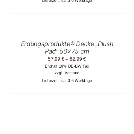
Lieferzeit: ca. 3-6 Werktage
194,99 €
EITE
AUSFÜHRUNG
WÄHLEN
DIESES
/
PRODUKT
DETAILS
Erdungsprodukte® Decke „Plush
WEIST
MEHRERE
Pad“ 50×75 cm
VARIANTEN
Preisspanne:
57,99
€
–
82,99
€
AUF.
DIE
Enthält 19% DE-BW Tax
57,99 €
OPTIONEN
zzgl.
Versand
bis
KÖNNEN
Lieferzeit: ca. 3-6 Werktage
AUF
82,99 €
DER
PRODUKTSEITE
GEWÄHLT
WERDEN