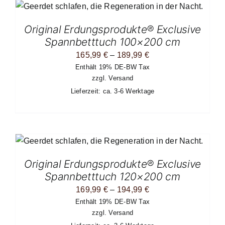
Original Erdungsprodukte® Exclusive
N
Spannbetttuch 100×200 cm
Preisspanne:
165,99
€
–
189,99
€
Enthält 19% DE-BW Tax
165,99 €
zzgl.
Versand
bis
Lieferzeit: ca. 3-6 Werktage
189,99 €
EITE
Original Erdungsprodukte® Exclusive
N
Spannbetttuch 120×200 cm
Preisspanne:
169,99
€
–
194,99
€
Enthält 19% DE-BW Tax
169,99 €
zzgl.
Versand
bis