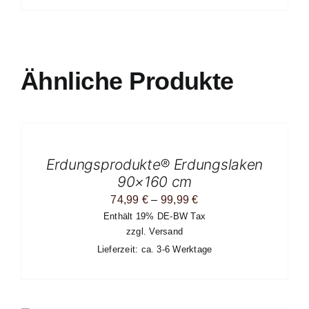
Ähnliche Produkte
AUSFÜHRUNG
WÄHLEN
DIESES
/
PRODUKT
DETAILS
Erdungsprodukte® Erdungslaken
WEIST
MEHRERE
90×160 cm
VARIANTEN
Preisspanne:
74,99
€
–
99,99
€
AUF.
DIE
Enthält 19% DE-BW Tax
74,99 €
OPTIONEN
zzgl.
Versand
bis
KÖNNEN
Lieferzeit: ca. 3-6 Werktage
AUF
99,99 €
DER
PRODUKTSEITE
GEWÄHLT
WERDEN