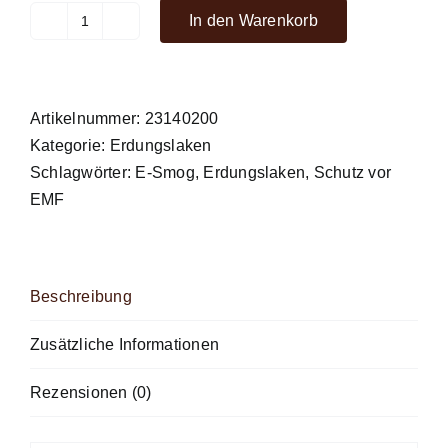
In den Warenkorb
Erdungsprodukte®
Erdungslaken
140x200
cm
Artikelnummer:
23140200
Menge
Kategorie:
Erdungslaken
Schlagwörter:
E-Smog
,
Erdungslaken
,
Schutz vor
EMF
Beschreibung
Zusätzliche Informationen
Rezensionen (0)