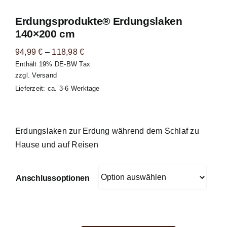
Warenkorb
Erdungsprodukte® Erdungslaken
140×200 cm
Preisspanne:
94,99
€
–
118,98
€
Enthält 19% DE-BW Tax
94,99 €
zzgl.
Versand
bis
Lieferzeit: ca. 3-6 Werktage
118,98 €
Erdungslaken zur Erdung während dem Schlaf zu
Hause und auf Reisen
Anschlussoptionen