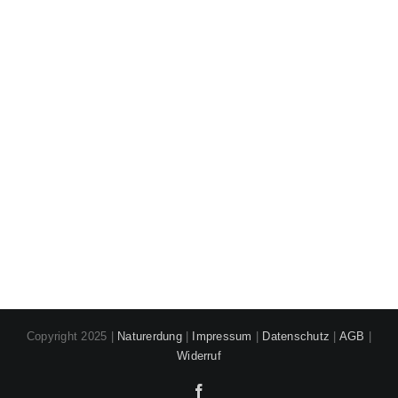
Warenkorb
Copyright 2025 |
Naturerdung
|
Impressum
|
Datenschutz
|
AGB
|
Widerruf
Facebook