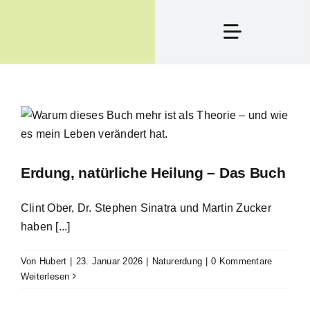
Zum
Inhalt
Toggle
springen
Navigation
Produkte
Erdung, Was Ist D
Erdung, natürliche Heilung – Das Buch
Termine
Clint Ober, Dr. Stephen Sinatra und Martin Zucker
Blog
haben [...]
Von
Hubert
|
23. Januar 2026
|
Naturerdung
|
0 Kommentare
Kontakt
Weiterlesen