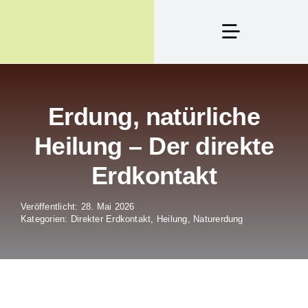
Zum
Inhalt
Toggle
springen
Navigation
Produkte
Erdung, natürliche
Erdung, Was Ist D
Heilung – Der direkte
Erdkontakt
Termine
Veröffentlicht: 28. Mai 2026
Kategorien:
Direkter Erdkontakt
,
Heilung
,
Naturerdung
Blog
Kontakt