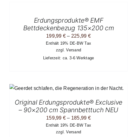
WÄHLEN
DIESES
/
PRODUKT
DETAILS
Erdungsprodukte® EMF
WEIST
MEHRERE
Bettdeckenbezug 135×200 cm
VARIANTEN
Preisspanne:
199,99
€
–
225,99
€
AUF.
DIE
Enthält 19% DE-BW Tax
199,99 €
OPTIONEN
zzgl.
Versand
bis
KÖNNEN
Lieferzeit: ca. 3-6 Werktage
AUF
225,99 €
DER
PRODUKTSEITE
GEWÄHLT
WERDEN
Original Erdungsprodukte® Exclusive
N
– 90×200 cm Spannbetttuch NEU
Preisspanne:
159,99
€
–
185,99
€
Enthält 19% DE-BW Tax
159,99 €
zzgl.
Versand
bis