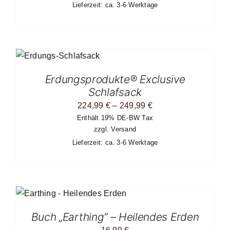
Lieferzeit: ca. 3-6 Werktage
185,99 €
EITE
SES
ODUKT
ST
Erdungsprodukte® Exclusive
HRERE
Schlafsack
IANTEN
.
Preisspanne:
224,99
€
–
249,99
€
Enthält 19% DE-BW Tax
224,99 €
TIONEN
zzgl.
Versand
NNEN
bis
F
Lieferzeit: ca. 3-6 Werktage
249,99 €
R
ODUKTSEITE
WÄHLT
RDEN
Buch „Earthing“ – Heilendes Erden