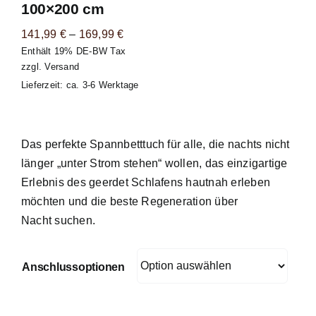
100×200 cm
Warenkorb
Preisspanne:
141,99
€
–
169,99
€
Enthält 19% DE-BW Tax
141,99 €
zzgl.
Versand
bis
Lieferzeit: ca. 3-6 Werktage
169,99 €
Das perfekte Spannbetttuch
für alle, die nachts nicht
länger „unter Strom stehen“ wollen, das einzigartige
Erlebnis des geerdet Schlafens hautnah erleben
möchten und die beste Regeneration über
Nacht suchen.
Anschlussoptionen