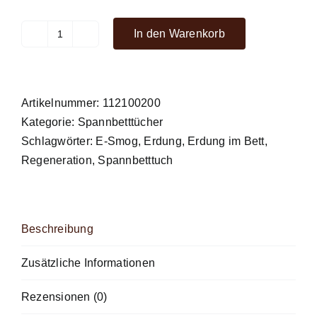
In den Warenkorb
Erdungsprodukte®
Spannbetttuch
-
100x200
Artikelnummer:
112100200
cm
Kategorie:
Spannbetttücher
Menge
Schlagwörter:
E-Smog
,
Erdung
,
Erdung im Bett
,
Regeneration
,
Spannbetttuch
Beschreibung
Zusätzliche Informationen
Rezensionen (0)